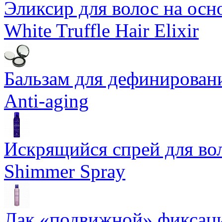
Эликсир для волос на осн
White Truffle Hair Elixir
Бальзам для дефинировани
Anti-aging
Искрящийся спрей для воло
Shimmer Spray
Лак «подвижной» фиксаци