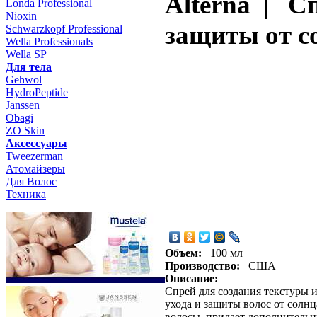
Alterna | С
Londa Professional
Nioxin
защиты от с
Schwarzkopf Professional
Wella Professionals
Wella SP
Для тела
Gehwol
HydroPeptide
Janssen
Obagi
ZO Skin
Aксессуары
Tweezerman
Атомайзеры
Для Волос
Техника
Объем:
100 мл
Производство:
США
Описание:
Спрей для создания текстуры и
ухода и защиты волос от солн
волосы, придает дополнительн