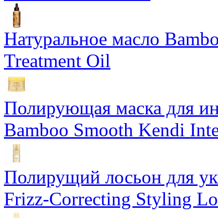
Натуральное масло Bamboo
Treatment Oil
Полирующая маска для ин
Bamboo Smooth Kendi Inte
Полирущий лосьон для ук
Frizz-Correcting Styling Lo