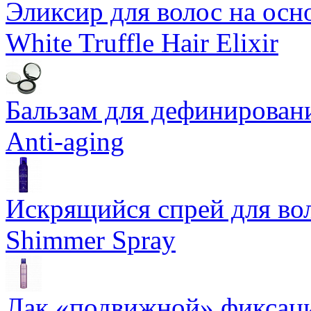
Эликсир для волос на осн
White Truffle Hair Elixir
Бальзам для дефинировани
Anti-aging
Искрящийся спрей для воло
Shimmer Spray
Лак «подвижной» фиксаци