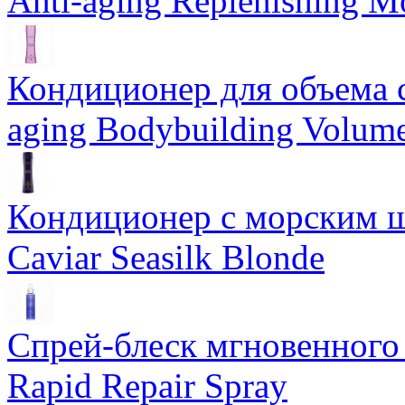
Anti-aging Replenishing Mo
Кондиционер для объема 
aging Bodybuilding Volume
Кондиционер с морским ш
Caviar Seasilk Blonde
Спрей-блеск мгновенного 
Rapid Repair Spray