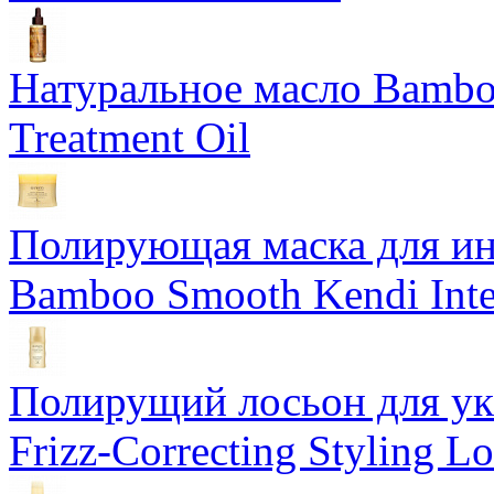
Натуральное масло Bamboo
Treatment Oil
Полирующая маска для ин
Bamboo Smooth Kendi Inte
Полирущий лосьон для ук
Frizz-Correcting Styling Lo