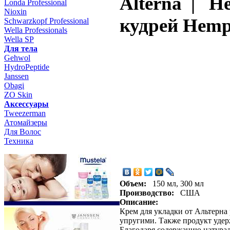
Alterna | Н
Londa Professional
Nioxin
кудрей Hemp 
Schwarzkopf Professional
Wella Professionals
Wella SP
Для тела
Gehwol
HydroPeptide
Janssen
Obagi
ZO Skin
Aксессуары
Tweezerman
Атомайзеры
Для Волос
Техника
Объем:
150 мл, 300 мл
Производство:
США
Описание:
Крем для укладки от Альтерна
упругими. Также продукт уде
Благодаря содержанию натурал