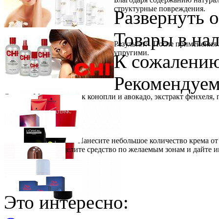
структурные повреждения.
Развернуть 
Товары в на
Результат: После применения 
упругими.
К сожалению
Рекомендуем
Состав: Масла косточек конопли и авокадо, экстракт фенхеля,
Способ применения: Нанесите небольшое количество крема от 
аккуратно распределите средство по желаемым зонам и дайте и
Schwarzkopf Professional
IGORA Royal крем-краска для волос
Ожидается
Wella Professionals
Крем-краска Illumina Color
Это интересно:
Loreal Professionnel
INOA ODS2 Краска для волос с окислением
Розничная цена
от
946
р.
Ожидается