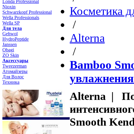
Londa Professional
Nioxin
Косметика д
Schwarzkopf Professional
Wella Professionals
/
Wella SP
Для тела
Gehwol
Altеrna
HydroPeptide
Janssen
/
Obagi
ZO Skin
Aксессуары
Bamboo Smoo
Tweezerman
Атомайзеры
увлажнения
Для Волос
Техника
Alterna | П
интенсивног
Smooth Kendi