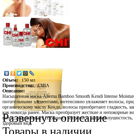
Объем:
150 мл
Производство:
США
Описание:
Насыщенная маска Alterna Bamboo Smooth Kendi Intense Mois
питательными элементами, интенсивно увлажняет волосы, прид
органическому маслу Кенди, волосы приобретают гладкость, 
как никогда ранее. Маска преобразует жесткие и непокорные 
Развернуть описание
волос, разглаживает секущиеся кончики и убирает пушистость
здоровый вид.
Товары в наличии