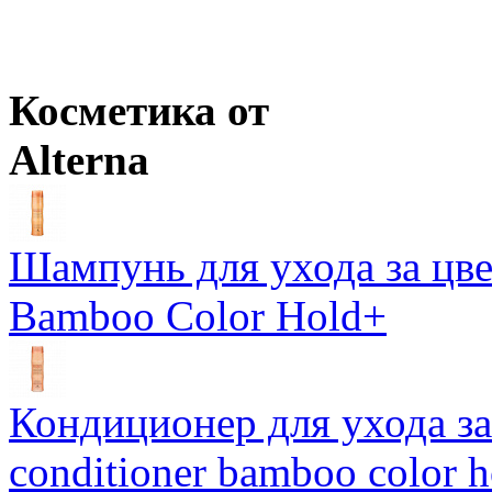
Цены в корзине пересчитываются на оптовые при сумме заказа 
Ожидается
Оптовая цена
от
820
р.
Цены в корзине пересчитываются на оптовые при сумме заказа 
Косметика от
Alterna
Шампунь для ухода за цве
Bamboo Color Hold+
Кондиционер для ухода за 
conditioner bamboo color 