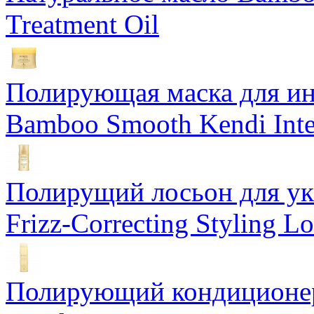
Treatment Oil
Полирующая маска для ин
Bamboo Smooth Kendi Inte
Полирущий лосьон для ук
Frizz-Correcting Styling Lo
Полирующий кондиционер