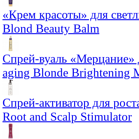
«Крем красоты» для светлы
Blond Beauty Balm
Спрей-вуаль «Мерцание» д
aging Blonde Brightening 
Спрей-активатор для роста
Root and Scalp Stimulator