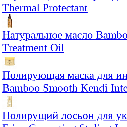
Thermal Protectant
Натуральное масло Bamboo
Treatment Oil
Полирующая маска для ин
Bamboo Smooth Kendi Inte
Полирущий лосьон для ук