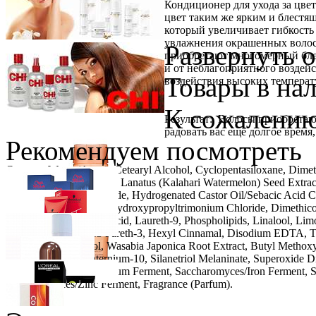
Кондиционер для ухода за цвет
цвет таким же ярким и блестящ
который увеличивает гибкость
увлажнения окрашенных волос
Развернуть 
приобретают многомерный бле
и от неблагоприятного воздей
Товары в на
воздействия высоких температ
К сожалению
Результат: Волосы приобретаю
радовать вас ещё долгое время
Рекомендуем посмотреть
Состав: Water (Aqua), Cetearyl Alcohol, Cyclopentasiloxane, Dime
Vulgaris Extract, Citullus Lanatus (Kalahari Watermelon) Seed Extr
Linoleammonium Chloride, Hydrogenated Castor Oil/Sebacic Acid C
Phenoxyethanol, Guar Hydroxypropyltrimonium Chloride, Dimethicon
Polysilicone-15, Citric Acid, Laureth-9, Phospholipids, Linalool, L
13 Pareth-23, C12-13 Pareth-3, Hexyl Cinnamal, Disodium EDTA, To
Octocrylene, Alcohol, Wasabia Japonica Root Extract, Butyl Methox
Carbamate, Polyquaternium-10, Silanetriol Melaninate, Superoxide D
Saccharomyces/Magnesium Ferment, Saccharomyces/Iron Ferment, S
Saccharomyces/Zinc Ferment, Fragrance (Parfum).
Wella Professionals
Краска для Волос Koleston Perfect
Schwarzkopf Professional
IGORA Royal крем-краска для волос
Розничная цена
от
858
р.