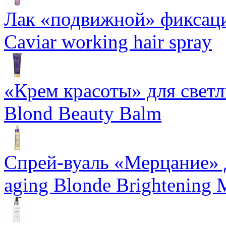
Лак «подвижной» фиксаци
Caviar working hair spray
«Крем красоты» для светлы
Blond Beauty Balm
Спрей-вуаль «Мерцание» д
aging Blonde Brightening 