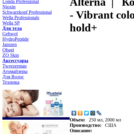
Alterna | К
Londa Professional
Nioxin
- Vibrant col
Schwarzkopf Professional
Wella Professionals
Wella SP
hold+
Для тела
Gehwol
HydroPeptide
Janssen
Obagi
ZO Skin
Aксессуары
Tweezerman
Атомайзеры
Для Волос
Техника
Объем:
250 мл, 2000 мл
Производство:
США
Описание: