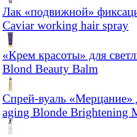
Лак «подвижной» фиксаци
Caviar working hair spray
«Крем красоты» для светлы
Blond Beauty Balm
Спрей-вуаль «Мерцание» д
aging Blonde Brightening 