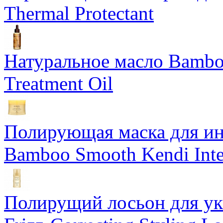
Thermal Protectant
Натуральное масло Bamboo
Treatment Oil
Полирующая маска для ин
Bamboo Smooth Kendi Inte
Полирущий лосьон для ук