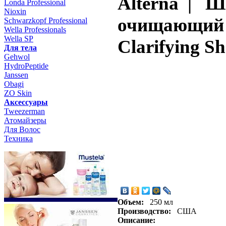
Alterna | 
Londa Professional
Nioxin
очищающий д
Schwarzkopf Professional
Wella Professionals
Wella SP
Clarifying 
Для тела
Gehwol
HydroPeptide
Janssen
Obagi
ZO Skin
Aксессуары
Tweezerman
Атомайзеры
Для Волос
Техника
Объем:
250 мл
Производство:
США
Описание: