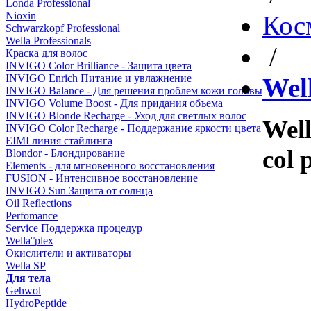
Londa Professional
Nioxin
Кос
Schwarzkopf Professional
Wella Professionals
/
Краска для волос
INVIGO Color Brilliance - Защита цвета
INVIGO Enrich Питание и увлажнение
Well
INVIGO Balance - Для решения проблем кожи головы
INVIGO Volume Boost - Для придания объема
INVIGO Blonde Recharge - Уход для светлых волос
Well
INVIGO Color Recharge - Поддержание яркости цвета
EIMI линия стайлинга
col
Blondor - Блондирование
Elements - для мгновенного восстановления
FUSION - Интенсивное восстановление
INVIGO Sun Защита от солнца
Oil Reflections
Perfomance
Service Поддержка процедур
Wella°plex
Окислители и активаторы
Wella SP
Для тела
Gehwol
HydroPeptide