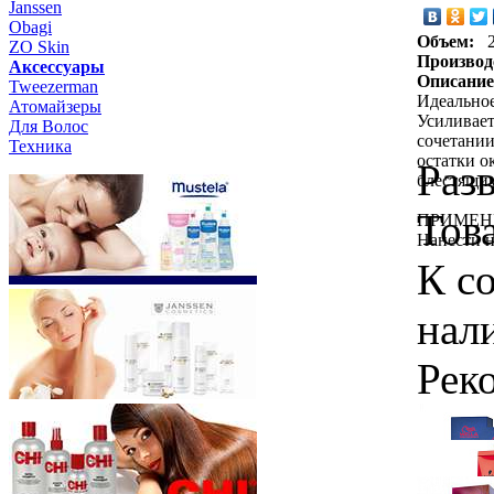
Janssen
Obagi
Объем:
ZO Skin
Производ
Aксессуары
Описание
Tweezerman
Идеальное
Атомайзеры
Усиливает
Для Волос
сочетании
Техника
остатки о
Раз
блестящим
Тов
ПРИМЕН
Нанести н
К с
нал
Рек