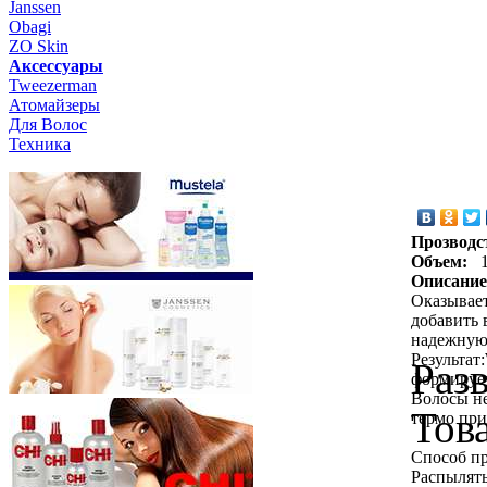
Janssen
Obagi
ZO Skin
Aксессуары
Tweezerman
Атомайзеры
Для Волос
Техника
Прозводс
Объем:
Описание
Оказывает
добавить 
надежную
Результат
Раз
формируе
Волосы не
Тов
термо при
Способ пр
Распылять