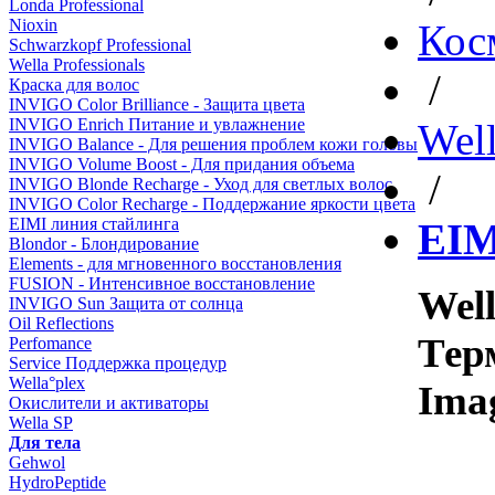
Londa Professional
Nioxin
Кос
Schwarzkopf Professional
Wella Professionals
/
Краска для волос
INVIGO Color Brilliance - Защита цвета
INVIGO Enrich Питание и увлажнение
Well
INVIGO Balance - Для решения проблем кожи головы
INVIGO Volume Boost - Для придания объема
/
INVIGO Blonde Recharge - Уход для светлых волос
INVIGO Color Recharge - Поддержание яркости цвета
EIMI линия стайлинга
EIM
Blondor - Блондирование
Elements - для мгновенного восстановления
FUSION - Интенсивное восстановление
Well
INVIGO Sun Защита от солнца
Oil Reflections
Тер
Perfomance
Service Поддержка процедур
Wella°plex
Ima
Окислители и активаторы
Wella SP
Для тела
Gehwol
HydroPeptide