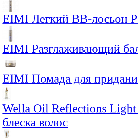
EIMI Легкий BB-лосьон P
EIMI Разглаживающий бал
EIMI Помада для придания 
Wella Oil Reflections Lig
блеска волос