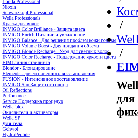
Londa Professional
Nioxin
Кос
Schwarzkopf Professional
Wella Professionals
/
Краска для волос
INVIGO Color Brilliance - Защита цвета
INVIGO Enrich Питание и увлажнение
Well
INVIGO Balance - Для решения проблем кожи головы
INVIGO Volume Boost - Для придания объема
/
INVIGO Blonde Recharge - Уход для светлых волос
INVIGO Color Recharge - Поддержание яркости цвета
EIMI линия стайлинга
EIM
Blondor - Блондирование
Elements - для мгновенного восстановления
FUSION - Интенсивное восстановление
Well
INVIGO Sun Защита от солнца
Oil Reflections
для
Perfomance
Service Поддержка процедур
Wella°plex
фик
Окислители и активаторы
Wella SP
Для тела
Gehwol
HydroPeptide