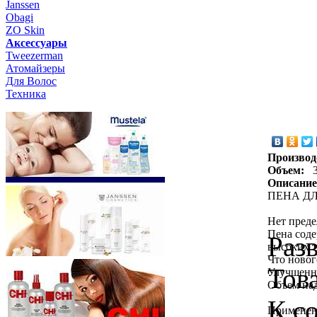
Janssen
Obagi
ZO Skin
Aксессуары
Tweezerman
Атомайзеры
Для Волос
Техника
Производ
Объем:
Описание
ПЕНА Д
Нет преде
Пена соде
Раз
высоких т
Что новог
Тов
Улучшенна
Объем над
К с
Применен