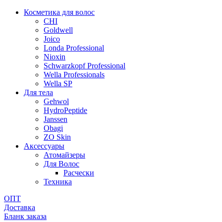
Косметика для волос
CHI
Goldwell
Joico
Londa Professional
Nioxin
Schwarzkopf Professional
Wella Professionals
Wella SP
Для тела
Gehwol
HydroPeptide
Janssen
Obagi
ZO Skin
Aксессуары
Атомайзеры
Для Волос
Расчески
Техника
ОПТ
Доставка
Бланк заказа