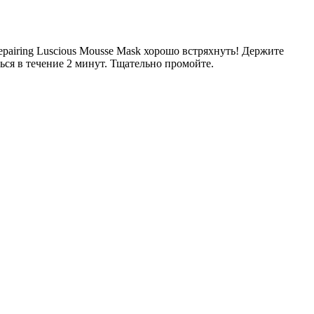
 Repairing Luscious Mousse Mask хорошо встряхнуть! Держите
ся в течение 2 минут. Тщательно промойте.
хсильной фиксации
а
б.
б.
б.