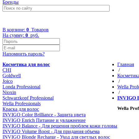
Бренды
+7 (499) 322-48-40
В корзине:
0
Товаров
На сумму:
0
руб.
Напомнить пароль?
Косметика для волос
Главная
CHI
/
Goldwell
Косметика
Joico
/
Londa Professional
Wella Prof
Nioxin
/
Schwarzkopf Professional
INVIGO E
Wella Professionals
Wella Pro
Краска для волос
INVIGO Color Brilliance - Защита цвета
INVIGO Enrich Питание и увлажнение
INVIGO Balance - Для решения проблем кожи головы
INVIGO Volume Boost - Для придания объема
INVIGO Blonde Recharge - Уход для светлых волос