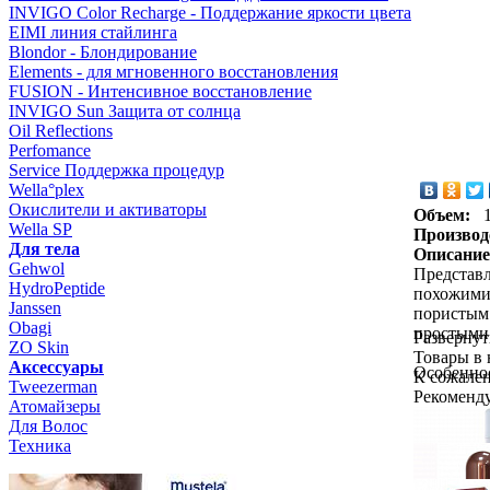
INVIGO Color Recharge - Поддержание яркости цвета
EIMI линия стайлинга
Blondor - Блондирование
Elements - для мгновенного восстановления
FUSION - Интенсивное восстановление
INVIGO Sun Защита от солнца
Oil Reflections
Perfomance
Service Поддержка процедур
Wella°plex
Окислители и активаторы
Объем:
Wella SP
Производ
Для тела
Описание
Gehwol
Представл
HydroPeptide
похожими 
Janssen
пористым 
Obagi
простыми 
Развернут
ZO Skin
Товары в
Aксессуары
Особенност
К сожален
Tweezerman
Рекоменд
Атомайзеры
- мусс пи
Для Волос
- препятс
Техника
- сглажив
- помогае