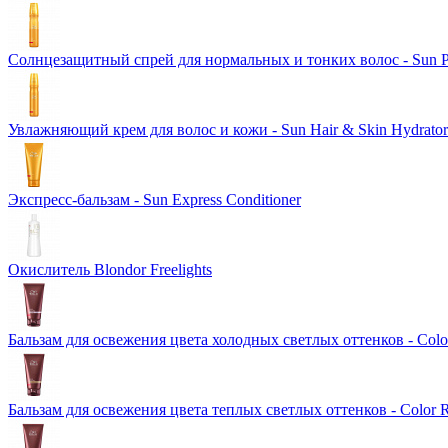
Солнцезащитный спрей для нормальных и тонких волос - Sun Pr
Увлажняющий крем для волос и кожи - Sun Hair & Skin Hydrator
Экспресс-бальзам - Sun Express Conditioner
Окислитель Blondor Freelights
Бальзам для освежения цвета холодных светлых оттенков - Color
Бальзам для освежения цвета теплых светлых оттенков - Color 