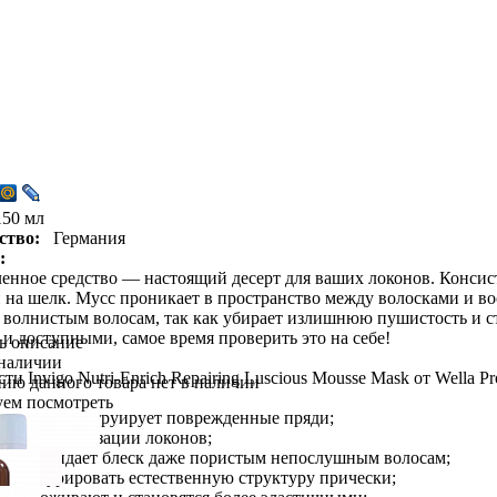
150 мл
ство:
Германия
:
енное средство — настоящий десерт для ваших локонов. Консис
на шелк. Мусс проникает в пространство между волосками и во
волнистым волосам, так как убирает излишнюю пушистость и с
и доступными, самое время проверить это на себе!
ь описание
 наличии
и Invigo Nutri-Enrich Repairing Luscious Mousse Mask от Wella Pro
ию данного товара нет в наличии
уем посмотреть
тает и реконструирует поврежденные пряди;
твует электризации локонов;
ает и придает блеск даже пористым непослушным волосам;
т текстурировать естественную структуру прически;