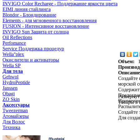
INVIGO Color Recharge - Поддержание яркости цвета
EIMI линия стайлинга
Blondor - Блондирование
Elements - для мгновенного восстановления
FUSION - Интенсивное восстановление
INVIGO Sun Защита от солнца
Oil Reflections
Perfomance
Service Поддержка процедур
Wella°plex
Окислители и активаторы
Объем:
Wella SP
Производ
Для тела
Описание
Gehwol
Создайте 
HydroPeptide
морской с
Janssen
Содержит
Obagi
Предохран
Развернут
ZO Skin
Применен
Товары в
Aксессуары
Распылите
Tweezerman
Создайте 
Атомайзеры
Для созда
Для Волос
Техника