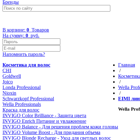
Бренды
+7 (499) 322-48-40
В корзине:
0
Товаров
На сумму:
0
руб.
Напомнить пароль?
Косметика для волос
Главная
CHI
/
Goldwell
Косметика
Joico
/
Londa Professional
Wella Prof
Nioxin
/
Schwarzkopf Professional
EIMI лин
Wella Professionals
Wella Pro
Краска для волос
INVIGO Color Brilliance - Защита цвета
INVIGO Enrich Питание и увлажнение
INVIGO Balance - Для решения проблем кожи головы
INVIGO Volume Boost - Для придания объема
INVIGO Blonde Recharge - Уход для светлых волос