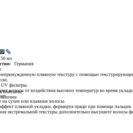
150 мл
ство:
Германия
:
непринужденную пляжную текстуру с помощью текстурирующего 
оли.
 UV фильтры.
яет волосы от воздействия высоких температур во время укладк
ь описание
ие:
 наличии
 на сухие или влажные волосы.
эффект пляжной укладки, формируя пряди при помощи пальцев.
ния экстремальной текстуры дополнительно высушите волосы ф