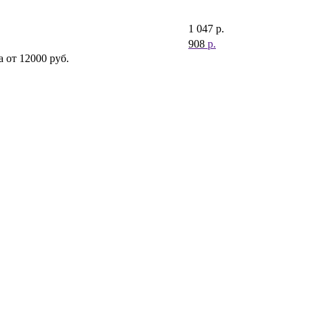
1 047
р.
908
р.
 от 12000 руб.
 без аммиака