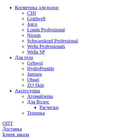
Косметика для волос
CHI
Goldwell
Joico
Londa Professional
Nioxin
Schwarzkopf Professional
Wella Professionals
Wella SP
Для тела
Gehwol
HydroPeptide
Janssen
Obagi
ZO Skin
Aксессуары
Атомайзеры
Для Волос
Расчески
Техника
ОПТ
Доставка
Бланк заказа