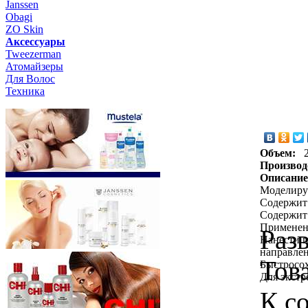
Janssen
Obagi
ZO Skin
Aксессуары
Tweezerman
Атомайзеры
Для Волос
Техника
Объем:
Производ
Описание
Моделиру
Содержит 
Содержит
Применен
Раз
Нанести п
направлен
Тов
Быстросо
Для экстр
К с