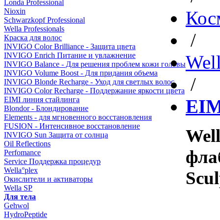
Londa Professional
Nioxin
Кос
Schwarzkopf Professional
Wella Professionals
/
Краска для волос
INVIGO Color Brilliance - Защита цвета
INVIGO Enrich Питание и увлажнение
Well
INVIGO Balance - Для решения проблем кожи головы
INVIGO Volume Boost - Для придания объема
/
INVIGO Blonde Recharge - Уход для светлых волос
INVIGO Color Recharge - Поддержание яркости цвета
EIMI линия стайлинга
EIM
Blondor - Блондирование
Elements - для мгновенного восстановления
FUSION - Интенсивное восстановление
Well
INVIGO Sun Защита от солнца
Oil Reflections
фла
Perfomance
Service Поддержка процедур
Wella°plex
Scul
Окислители и активаторы
Wella SP
Для тела
Gehwol
HydroPeptide