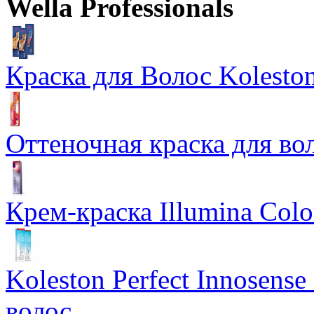
Wella Professionals
Цены в корзине пересчитываются на оптовые при сумме заказа 
Ожидается
Краска для Волос Koleston
Оттеночная краска для во
Крем-краска Illumina Colo
Koleston Perfect Innosens
волос