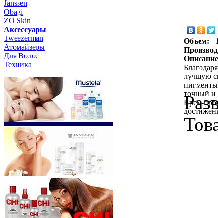
Janssen
Obagi
ZO Skin
Aксессуары
Tweezerman
Объем:
Атомайзеры
Производ
Для Волос
Описание
Техника
Благодаря
лучшую см
пигменты 
точный и
Раз
Крем-проя
достижени
Тов