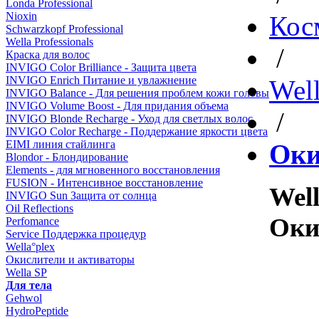
Londa Professional
Nioxin
Кос
Schwarzkopf Professional
Wella Professionals
/
Краска для волос
INVIGO Color Brilliance - Защита цвета
INVIGO Enrich Питание и увлажнение
Well
INVIGO Balance - Для решения проблем кожи головы
INVIGO Volume Boost - Для придания объема
/
INVIGO Blonde Recharge - Уход для светлых волос
INVIGO Color Recharge - Поддержание яркости цвета
EIMI линия стайлинга
Оки
Blondor - Блондирование
Elements - для мгновенного восстановления
FUSION - Интенсивное восстановление
Well
INVIGO Sun Защита от солнца
Oil Reflections
Оки
Perfomance
Service Поддержка процедур
Wella°plex
Окислители и активаторы
Wella SP
Для тела
Gehwol
HydroPeptide