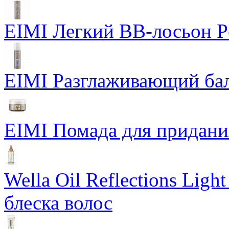
EIMI Легкий BB-лосьон P
EIMI Разглаживающий бал
EIMI Помада для придания 
Wella Oil Reflections Lig
блеска волос