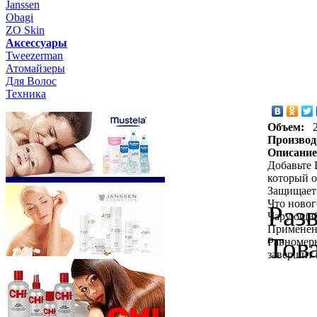
Janssen
Obagi
ZO Skin
Aксессуары
Tweezerman
Атомайзеры
Для Волос
Техника
Объем:
Производ
Описание
Добавьте 
который о
Защищает 
Что новог
Раз
Чарующий
Применен
Тов
Равномерн
завершит 