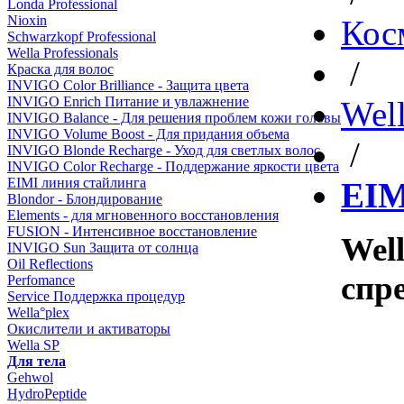
Londa Professional
Nioxin
Кос
Schwarzkopf Professional
Wella Professionals
/
Краска для волос
INVIGO Color Brilliance - Защита цвета
INVIGO Enrich Питание и увлажнение
Well
INVIGO Balance - Для решения проблем кожи головы
INVIGO Volume Boost - Для придания объема
/
INVIGO Blonde Recharge - Уход для светлых волос
INVIGO Color Recharge - Поддержание яркости цвета
EIMI линия стайлинга
EIM
Blondor - Блондирование
Elements - для мгновенного восстановления
FUSION - Интенсивное восстановление
Wel
INVIGO Sun Защита от солнца
Oil Reflections
спр
Perfomance
Service Поддержка процедур
Wella°plex
Окислители и активаторы
Wella SP
Для тела
Gehwol
HydroPeptide