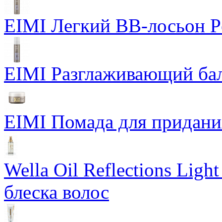
EIMI Легкий BB-лосьон P
EIMI Разглаживающий бал
EIMI Помада для придания 
Wella Oil Reflections Lig
блеска волос