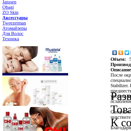
Janssen
Obagi
ZO Skin
Aксессуары
Tweezerman
Атомайзеры
Для Волос
Техника
Объем:
Производ
Описание
После окр
специалис
Stabilize
предшеств
Раз
уровень к
ослабленн
Тов
Специали
чувствите
К с
Благодаря