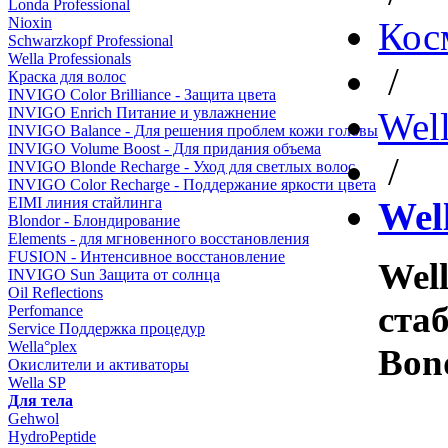
Londa Professional
Nioxin
Кос
Schwarzkopf Professional
Wella Professionals
/
Краска для волос
INVIGO Color Brilliance - Защита цвета
INVIGO Enrich Питание и увлажнение
Well
INVIGO Balance - Для решения проблем кожи головы
INVIGO Volume Boost - Для придания объема
/
INVIGO Blonde Recharge - Уход для светлых волос
INVIGO Color Recharge - Поддержание яркости цвета
EIMI линия стайлинга
Wel
Blondor - Блондирование
Elements - для мгновенного восстановления
FUSION - Интенсивное восстановление
Wel
INVIGO Sun Защита от солнца
Oil Reflections
ста
Perfomance
Service Поддержка процедур
Wella°plex
Bond
Окислители и активаторы
Wella SP
Для тела
Gehwol
HydroPeptide