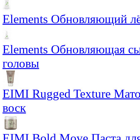
Elements Обновляющий лё
Elements Обновляющая сы
головы
EIMI Rugged Texture Мат
воск
EIMI Bold Move Паста для