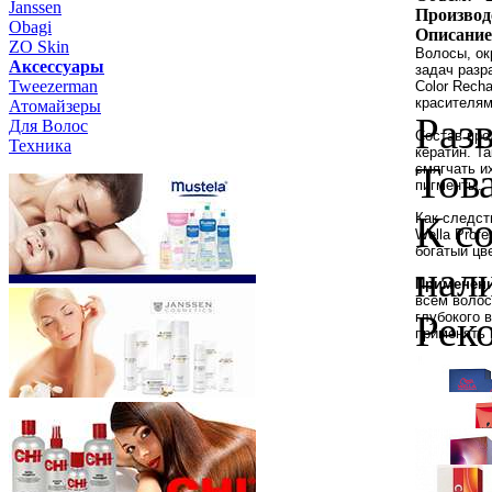
Janssen
Производ
Obagi
Описание
ZO Skin
Волосы, ок
Aксессуары
задач разр
Tweezerman
Color Rech
красителям
Атомайзеры
Раз
Для Волос
Состав про
Техника
кератин. Т
Тов
смягчать и
пигменты.
К с
Как следст
Wella Prof
богатый цв
нал
Применен
всем волос
Рек
глубокого 
применять 