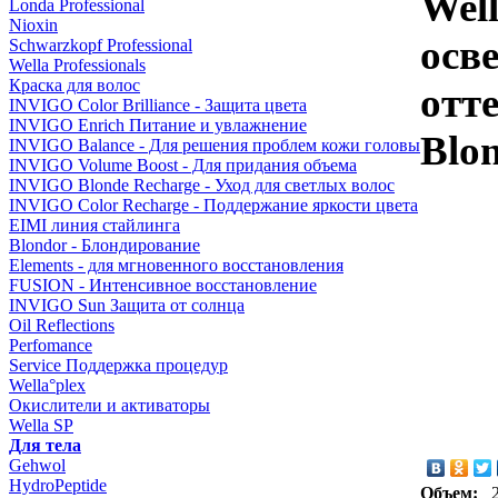
Well
Londa Professional
Nioxin
осв
Schwarzkopf Professional
Wella Professionals
Краска для волос
отт
INVIGO Color Brilliance - Защита цвета
INVIGO Enrich Питание и увлажнение
Blo
INVIGO Balance - Для решения проблем кожи головы
INVIGO Volume Boost - Для придания объема
INVIGO Blonde Recharge - Уход для светлых волос
INVIGO Color Recharge - Поддержание яркости цвета
EIMI линия стайлинга
Blondor - Блондирование
Elements - для мгновенного восстановления
FUSION - Интенсивное восстановление
INVIGO Sun Защита от солнца
Oil Reflections
Perfomance
Service Поддержка процедур
Wella°plex
Окислители и активаторы
Wella SP
Для тела
Gehwol
HydroPeptide
Объем: