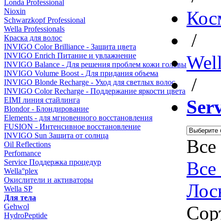
Londa Professional
Nioxin
Кос
Schwarzkopf Professional
Wella Professionals
/
Краска для волос
INVIGO Color Brilliance - Защита цвета
INVIGO Enrich Питание и увлажнение
Well
INVIGO Balance - Для решения проблем кожи головы
INVIGO Volume Boost - Для придания объема
/
INVIGO Blonde Recharge - Уход для светлых волос
INVIGO Color Recharge - Поддержание яркости цвета
EIMI линия стайлинга
Ser
Blondor - Блондирование
Elements - для мгновенного восстановления
FUSION - Интенсивное восстановление
INVIGO Sun Защита от солнца
Все
Oil Reflections
Perfomance
Service Поддержка процедур
Все
Wella°plex
Окислители и активаторы
Лос
Wella SP
Для тела
Gehwol
Сор
HydroPeptide