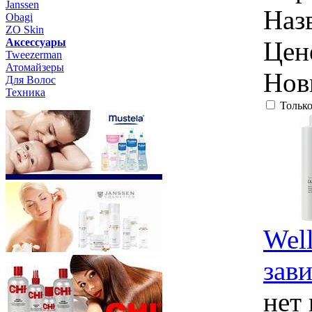
Janssen
Наз
Obagi
ZO Skin
Aксессуары
Цен
Tweezerman
Атомайзеры
Нов
Для Волос
Техника
Только
Well
зави
нет