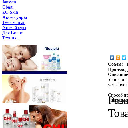
Janssen
Obagi
ZO Skin
Aксессуары
Tweezerman
Атомайзеры
Для Волос
Техника
Объем:
Производ
Описание
Успокаива
устраняет
Способ пр
Раз
Тщательно
Тов