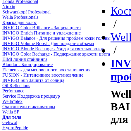
Londa Professional
Nioxin
Кос
Schwarzkopf Professional
Wella Professionals
/
Краска для волос
INVIGO Color Brilliance - Защита цвета
INVIGO Enrich Питание и увлажнение
Well
INVIGO Balance - Для решения проблем кожи головы
INVIGO Volume Boost - Для придания объема
/
INVIGO Blonde Recharge - Уход для светлых волос
INVIGO Color Recharge - Поддержание яркости цвета
EIMI линия стайлинга
INV
Blondor - Блондирование
Elements - для мгновенного восстановления
про
FUSION - Интенсивное восстановление
INVIGO Sun Защита от солнца
Oil Reflections
Wel
Perfomance
Service Поддержка процедур
Wella°plex
BAL
Окислители и активаторы
Wella SP
для
Для тела
Gehwol
HydroPeptide