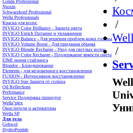
Londa Professional
Nioxin
Кос
Schwarzkopf Professional
Wella Professionals
/
Краска для волос
INVIGO Color Brilliance - Защита цвета
INVIGO Enrich Питание и увлажнение
Well
INVIGO Balance - Для решения проблем кожи головы
INVIGO Volume Boost - Для придания объема
/
INVIGO Blonde Recharge - Уход для светлых волос
INVIGO Color Recharge - Поддержание яркости цвета
EIMI линия стайлинга
Ser
Blondor - Блондирование
Elements - для мгновенного восстановления
FUSION - Интенсивное восстановление
Well
INVIGO Sun Защита от солнца
Oil Reflections
Univ
Perfomance
Service Поддержка процедур
Wella°plex
Уни
Окислители и активаторы
Wella SP
Для тела
Gehwol
HydroPeptide