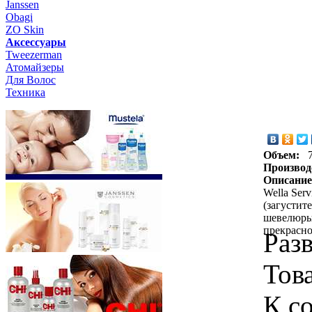
Janssen
Obagi
ZO Skin
Aксессуары
Tweezerman
Атомайзеры
Для Волос
Техника
Объем:
Производ
Описание
Wella Ser
(загустит
шевелюры,
прекрасно
Раз
Тов
К с