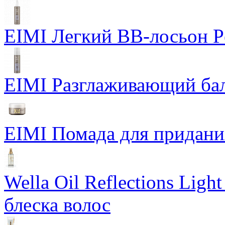
EIMI Легкий BB-лосьон P
EIMI Разглаживающий бал
EIMI Помада для придания 
Wella Oil Reflections Lig
блеска волос