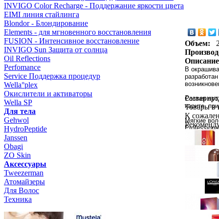
INVIGO Color Recharge - Поддержание яркости цвета
EIMI линия стайлинга
Blondor - Блондирование
Elements - для мгновенного восстановления
FUSION - Интенсивное восстановление
Объем:
INVIGO Sun Защита от солнца
Производ
Oil Reflections
Описание
Perfomance
В окрашива
Service Поддержка процедур
разработан
возникнове
Wella°plex
Окислители и активаторы
Развернут
Состав про
Wella SP
карите, пр
Товары в
Для тела
К сожален
Gehwol
Мягкие вол
Рекоменд
Profession
HydroPeptide
работает вм
Janssen
Obagi
Применен
ZO Skin
Использова
Aксессуары
Tweezerman
Атомайзеры
Для Волос
Техника
Wella Prof