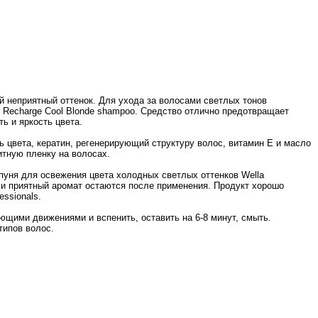
й неприятный оттенок. Для ухода за волосами светлых тонов
or Recharge Cool Blonde shampoo. Средство отлично предотвращает
ть и яркость цвета.
цвета, кератин, регенерирующий структуру волос, витамин Е и масло
итную пленку на волосах.
пуня для освежения цвета холодных светлых оттенков Wella
д и приятный аромат остаются после применения. Продукт хорошо
essionals.
щими движениями и вспенить, оставить на 6-8 минут, смыть.
типов волос.