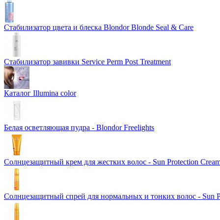
Стабилизатор цвета и блеска Blondor Blonde Seal & Care
Стабилизатор завивки Service Perm Post Treatment
Каталог Illumina color
Белая осветляющая пудра - Blondor Freelights
Солнцезащитный крем для жестких волос - Sun Protection Crea
Солнцезащитный спрей для нормальных и тонких волос - Sun Pr