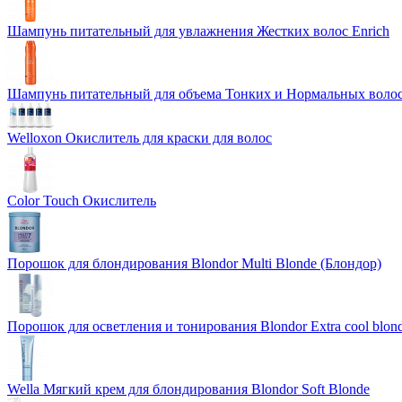
Шампунь питательный для увлажнения Жестких волос Enrich
Шампунь питательный для объема Тонких и Нормальных волос
Welloxon Окислитель для краски для волос
Color Touch Окислитель
Порошок для блондирования Blondor Multi Blonde (Блондор)
Порошок для осветления и тонирования Blondor Extra cool blon
Wella Мягкий крем для блондирования Blondor Soft Blonde