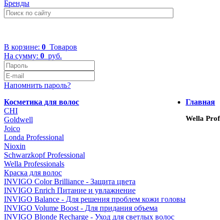
Бренды
+7 (499) 322-48-40
В корзине:
0
Товаров
На сумму:
0
руб.
Напомнить пароль?
Косметика для волос
Главная
CHI
Wella Pro
Goldwell
Joico
Londa Professional
Nioxin
Schwarzkopf Professional
Wella Professionals
Краска для волос
INVIGO Color Brilliance - Защита цвета
INVIGO Enrich Питание и увлажнение
INVIGO Balance - Для решения проблем кожи головы
INVIGO Volume Boost - Для придания объема
INVIGO Blonde Recharge - Уход для светлых волос