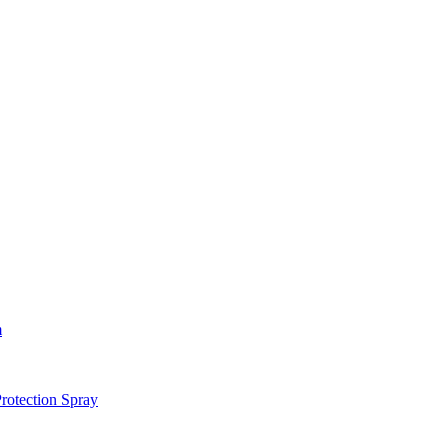
m
otection Spray