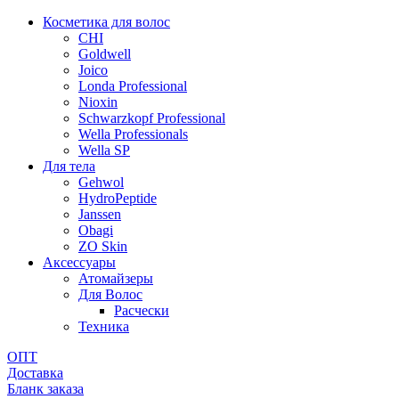
Косметика для волос
CHI
Goldwell
Joico
Londa Professional
Nioxin
Schwarzkopf Professional
Wella Professionals
Wella SP
Для тела
Gehwol
HydroPeptide
Janssen
Obagi
ZO Skin
Aксессуары
Атомайзеры
Для Волос
Расчески
Техника
ОПТ
Доставка
Бланк заказа