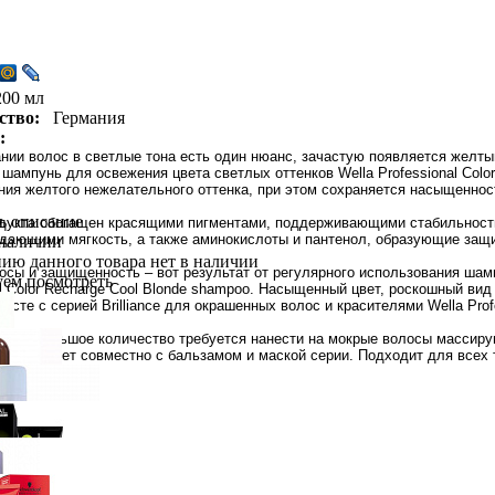
200 мл
ство:
Германия
:
нии волос в светлые тона есть один нюанс, зачастую появляется желты
 шампунь для освежения цвета светлых оттенков Wella Professional Col
ния желтого нежелательного оттенка, при этом сохраняется насыщеннос
ь описание
дукта обогащен красящими пигментами, поддерживающими стабильность 
идающими мягкость, а также аминокислоты и пантенол, образующие защ
 наличии
ию данного товара нет в наличии
осы и защищенность – вот результат от регулярного использования шам
уем посмотреть
al Color Recharge Cool Blonde shampoo. Насыщенный цвет, роскошный ви
есте с серией Brilliance для окрашенных волос и красителями Wella Prof
ие:
небольшое количество требуется нанести на мокрые волосы массирую
ть следует совместно с бальзамом и маской серии. Подходит для всех 
essionals
Оттеночная краска для волос Color Touch