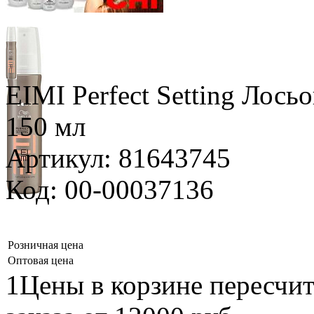
EIMI Perfect Setting Лось
150 мл
Артикул: 81643745
Код: 00-00037136
Розничная цена
Оптовая цена
1Цены в корзине пересчи