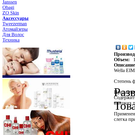
Janssen
Obagi
ZO Skin
Aксессуары
Tweezerman
Атомайзеры
Для Волос
Техника
Производ
Объем:
Описание
Wella EIMI
Степень ф
Раз
Придайте 
Содержит
Тов
высоких т
Применен
слегка пр