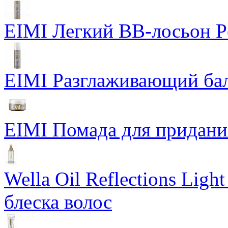
EIMI Легкий BB-лосьон P
EIMI Разглаживающий бал
EIMI Помада для придания 
Wella Oil Reflections Lig
блеска волос