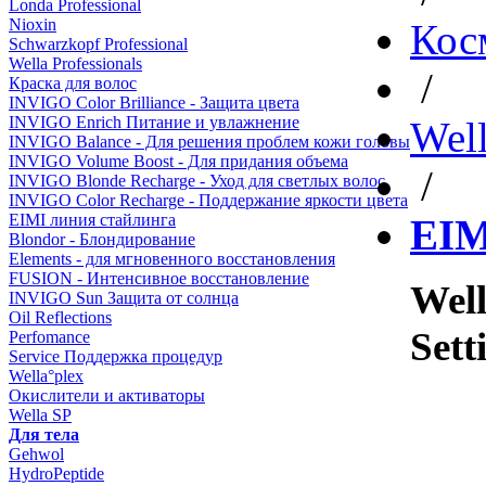
Londa Professional
Nioxin
Кос
Schwarzkopf Professional
Wella Professionals
/
Краска для волос
INVIGO Color Brilliance - Защита цвета
INVIGO Enrich Питание и увлажнение
Well
INVIGO Balance - Для решения проблем кожи головы
INVIGO Volume Boost - Для придания объема
/
INVIGO Blonde Recharge - Уход для светлых волос
INVIGO Color Recharge - Поддержание яркости цвета
EIMI линия стайлинга
EIM
Blondor - Блондирование
Elements - для мгновенного восстановления
FUSION - Интенсивное восстановление
Well
INVIGO Sun Защита от солнца
Oil Reflections
Set
Perfomance
Service Поддержка процедур
Wella°plex
Окислители и активаторы
Wella SP
Для тела
Gehwol
HydroPeptide