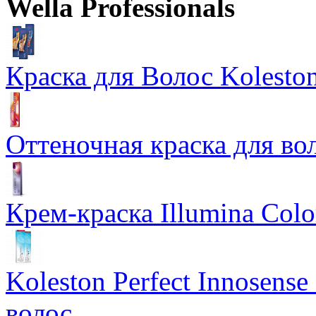
Wella Professionals
Ожидается
Оптовая цена
от
744
р.
Цены в корзине пересчитываются на оптовые при сумме заказа 
Краска для Волос Koleston
Оттеночная краска для во
Крем-краска Illumina Colo
Koleston Perfect Innosens
волос