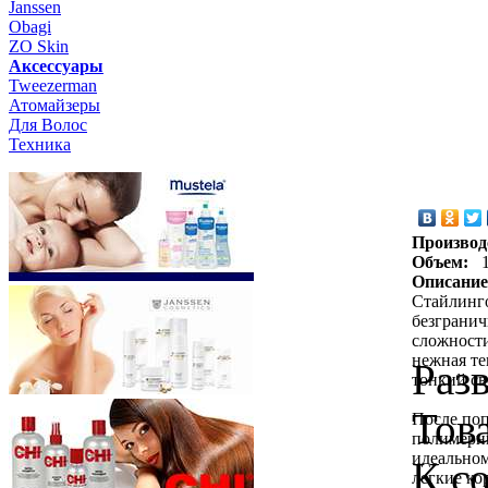
Janssen
Obagi
ZO Skin
Aксессуары
Tweezerman
Атомайзеры
Для Волос
Техника
Производ
Объем:
Описание
Стайлинго
безгранич
сложности
нежная те
Раз
тонкий св
Тов
После поп
полимерн
идеальном
К с
легкие ко