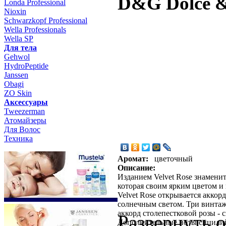
D&G Dolce &
Londa Professional
Nioxin
Schwarzkopf Professional
Wella Professionals
Wella SP
Для тела
Gehwol
HydroPeptide
Janssen
Obagi
ZO Skin
Aксессуары
Tweezerman
Атомайзеры
Для Волос
Техника
Аромат:
цветочный
Описание:
Изданием Velvet Rose знамени
которая своим ярким цветом и
Velvet Rose открывается аккор
солнечным светом. Три винтаж
аккорд столепестковой розы -
Развернуть 
Дополнительные ноты сицилийс