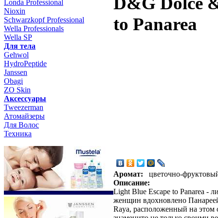
D&G Dolce &
Londa Professional
Nioxin
to Panarea
Schwarzkopf Professional
Wella Professionals
Wella SP
Для тела
Gehwol
HydroPeptide
Janssen
Obagi
ZO Skin
Aксессуары
Tweezerman
Атомайзеры
Для Волос
Техника
Аромат:
цветочно-фруктовы
Описание:
Light Blue Escape to Panarea 
женщин вдохновлено Панареей
Raya, расположенный на этом о
знаменито не только своими в