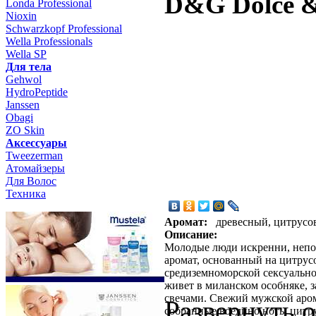
D&G Dolce &
Londa Professional
Nioxin
Schwarzkopf Professional
Wella Professionals
Wella SP
Для тела
Gehwol
HydroPeptide
Janssen
Obagi
ZO Skin
Aксессуары
Tweezerman
Атомайзеры
Для Волос
Техника
Аромат:
древесный, цитрус
Описание:
Молодые люди искренни, непо
аромат, основанный на цитрус
средиземноморской сексуально
живет в миланском особняке,
свечами. Свежий мужской аром
Развернуть 
собранные воедино ноты цитру