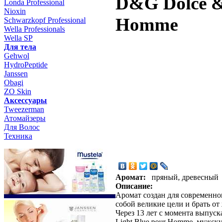
D&G Dolce &
Londa Professional
Nioxin
Homme
Schwarzkopf Professional
Wella Professionals
Wella SP
Для тела
Gehwol
HydroPeptide
Janssen
Obagi
ZO Skin
Aксессуары
Tweezerman
Атомайзеры
Для Волос
Техника
Аромат:
пряный, древесный
Описание:
Аромат создан для современно
собой великие цели и брать от
Через 13 лет с момента выпус
Light Blue pour Homme, мужску