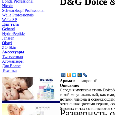
D&G Dolce 
Londa Professional
Nioxin
Schwarzkopf Professional
Wella Professionals
Wella SP
Для тела
Gehwol
HydroPeptide
Janssen
Obagi
ZO Skin
Aксессуары
Tweezerman
Атомайзеры
Для Волос
Техника
Аромат:
шипровый
Описание:
Сегодня мужской стиль Dolce&
такой же уникальный, как им
нотами лимона и освежающими 
оттененная цветами герани, со
базовых нотах смешиваются с 
Развернуть 