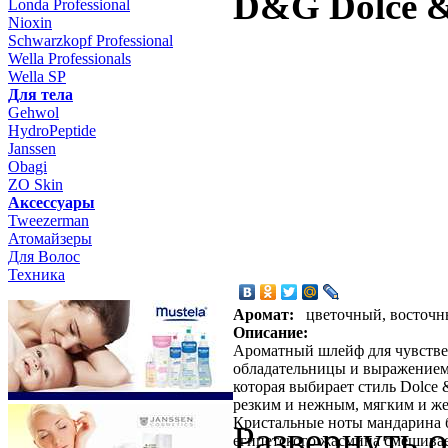
D&G Dolce 
Londa Professional
Nioxin
Schwarzkopf Professional
Wella Professionals
Wella SP
Для тела
Gehwol
HydroPeptide
Janssen
Obagi
ZO Skin
Aксессуары
Tweezerman
Атомайзеры
Для Волос
Техника
Аромат:
цветочный, восточ
Описание:
Ароматный шлейф для чувстве
обладательницы и выражением
которая выбирает стиль Dolce 
резким и нежным, мягким и же
Кристальные ноты мандарина 
Развернуть 
египетского жасмина смешива