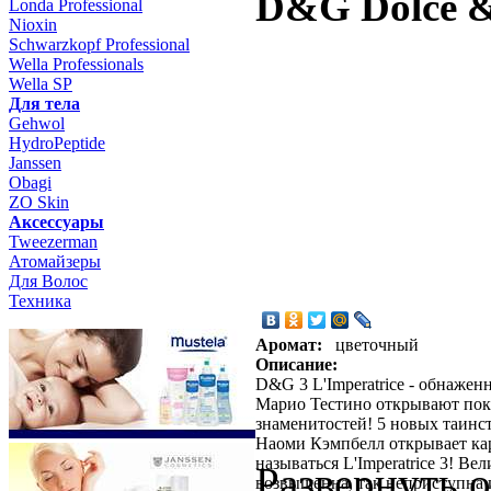
D&G Dolce &
Londa Professional
Nioxin
Schwarzkopf Professional
Wella Professionals
Wella SP
Для тела
Gehwol
HydroPeptide
Janssen
Obagi
ZO Skin
Aксессуары
Tweezerman
Атомайзеры
Для Волос
Техника
Аромат:
цветочный
Описание:
D&G 3 L'Imperatrice - обнаже
Марио Тестино открывают пока
знаменитостей! 5 новых таинс
Наоми Кэмпбелл открывает кар
называться L'Imperatrice 3! Ве
Развернуть 
возвышенна, так неприступна 