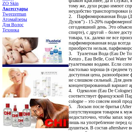
флакон красивее, да и служат, 
ZO Skin
тому же, духи редко имеют сп
Aксессуары
неудобство транспортировки (
Tweezerman
2. Парфюмированная Вода (Днев
Атомайзеры
Духов") - 15-20% парфюмерно
Для Волос
сегодняшний день. Это объясн
Техника
спирте), с другой – более до
товара, т.к. далеко не все пр
парфюмированная вода всегда в
приобрести нельзя, парфюмиров
3. Туалетная Вода (Eau De Toi
Kenzo , Eau Belle, Cool Water 
туалетными водами. Если сопост
настолько хороша (в среднем ту
доступная цена, разнообразие ф
не слишком сильный. Для днев
концентрированный вариант а
4. Одеколон (Eau De Cologne)
соответствует французской Па
cologne – это совсем иной пр
5. Лосьон после бритья (After 
сопутствующим товаром к мужс
недостаточно, чтобы запах хор
лишь на употребление перед о
душиться. В состав aftershav