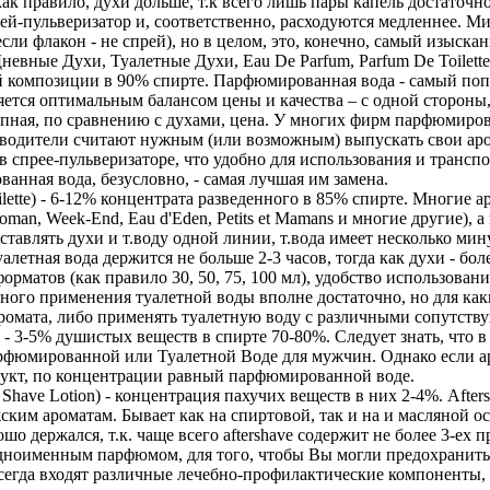
как правило, духи дольше, т.к всего лишь пары капель достаточно,
рей-пульверизатор и, соответственно, расходуются медленнее. М
если флакон - не спрей), но в целом, это, конечно, самый изыс
ные Духи, Туалетные Духи, Eau De Parfum, Parfum De Toilette ил
й композиции в 90% спирте. Парфюмированная вода - самый по
яется оптимальным балансом цены и качества – с одной стороны,
ступная, по сравнению с духами, цена. У многих фирм парфюмиро
оизводители считают нужным (или возможным) выпускать свои арома
 спрее-пульверизаторе, что удобно для использования и трансп
анная вода, безусловно, - самая лучшая им замена.
lette) - 6-12% концентрата разведенного в 85% спирте. Многие а
Woman, Week-End, Eau d'Eden, Petits et Mamans и многие другие)
авлять духи и т.воду одной линии, т.вода имеет несколько минус
алетная вода держится не больше 2-3 часов, тогда как духи - боле
орматов (как правило 30, 50, 75, 100 мл), удобство использовани
ного применения туалетной воды вполне достаточно, но для ка
ромата, либо применять туалетную воду с различными сопутств
 - 3-5% душистых веществ в спирте 70-80%. Следует знать, что
рфюмированной или Туалетной Воде для мужчин. Однако если а
одукт, по концентрации равный парфюмированной воде.
Shave Lotion) - концентрация пахучих веществ в них 2-4%. Aftersh
ким ароматам. Бывает как на спиртовой, так и на и масляной о
ошо держался, т.к. чаще всего aftershave содержит не более 3-е
дноименным парфюмом, для того, чтобы Вы могли предохранить к
e всегда входят различные лечебно-профилактические компонент