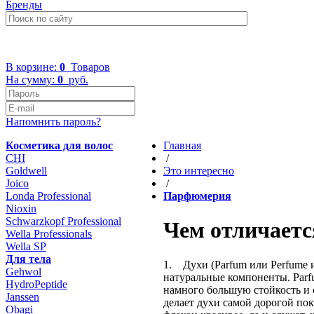
Бренды
+7 (499) 322-48-40
В корзине:
0
Товаров
На сумму:
0
руб.
Напомнить пароль?
Косметика для волос
Главная
CHI
/
Goldwell
Это интересно
Joico
/
Londa Professional
Парфюмерия
Nioxin
Schwarzkopf Professional
Чем отличаетс
Wella Professionals
Wella SP
Для тела
1. Духи (Parfum или Perfume и
Gehwol
натуральные компоненты. Parfu
HydroPeptide
намного большую стойкость и
Janssen
делает духи самой дорогой по
Obagi