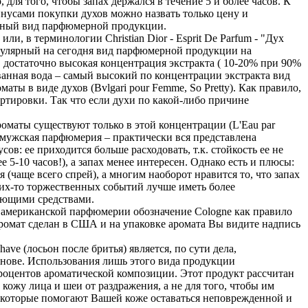
 для того, чтобы запах держался в течение 5 и более часов. К
инусами покупки духов можно назвать только цену и
канный вид парфюмерной продукции.
и, в терминологии Christian Dior - Esprit De Parfum - "Дух
пулярный на сегодня вид парфюмерной продукции на
 достаточно высокая концентрация экстракта ( 10-20% при 90%
ванная вода – самый высокий по концентрации экстракта вид
ты в виде духов (Bvlgari pour Femme, So Pretty). Как правило,
ортировки. Так что если духи по какой-либо причине
роматы существуют только в этой концентрации (L'Eau par
, а мужская парфюмерия – практически вся представлена
ов: ее приходится больше расходовать, т.к. стойкость ее не
е 5-10 часов!), а запах менее интересен. Однако есть и плюсы:
я (чаще всего спрей), а многим наоборот нравится то, что запах
ких-то торжественных событий лучше иметь более
ующими средствами.
 в американской парфюмерии обозначение Cologne как правило
ромат сделан в США и на упаковке аромата Вы видите надпись
ave (лосьон после бритья) является, по сути дела,
снове. Использования лишь этого вида продукции
х процентов ароматической композиции. Этот продукт рассчитан
ожу лица и шеи от раздражения, а не для того, чтобы им
ы, которые помогают Вашей коже оставаться неповрежденной и