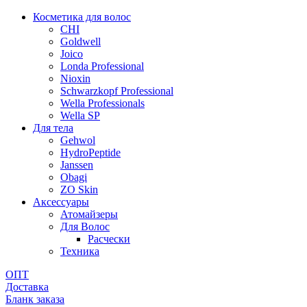
Косметика для волос
CHI
Goldwell
Joico
Londa Professional
Nioxin
Schwarzkopf Professional
Wella Professionals
Wella SP
Для тела
Gehwol
HydroPeptide
Janssen
Obagi
ZO Skin
Aксессуары
Атомайзеры
Для Волос
Расчески
Техника
ОПТ
Доставка
Бланк заказа