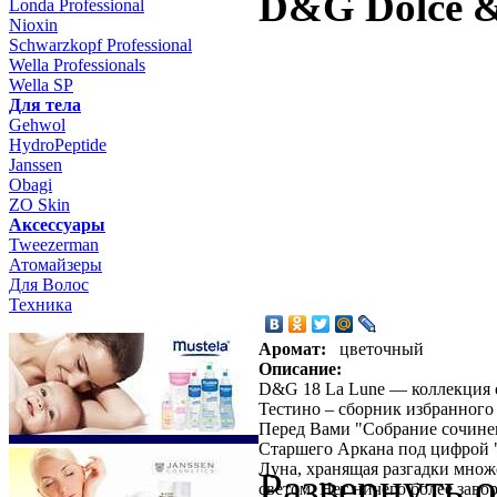
D&G Dolce &
Londa Professional
Nioxin
Schwarzkopf Professional
Wella Professionals
Wella SP
Для тела
Gehwol
HydroPeptide
Janssen
Obagi
ZO Skin
Aксессуары
Tweezerman
Атомайзеры
Для Волос
Техника
Аромат:
цветочный
Описание:
D&G 18 La Lune — коллекция 
Тестино – сборник избранного
Перед Вами "Собрание сочинен
Старшего Аркана под цифрой "
Луна, хранящая разгадки множе
Развернуть 
светом. Нет ничего более заво