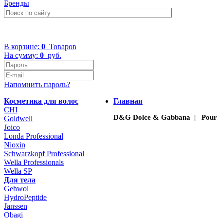
Бренды
+7 (499) 322-48-40
В корзине:
0
Товаров
На сумму:
0
руб.
Напомнить пароль?
Косметика для волос
Главная
CHI
D&G Dolce & Gabbana | Pou
Goldwell
Joico
Londa Professional
Nioxin
Schwarzkopf Professional
Wella Professionals
Wella SP
Для тела
Gehwol
HydroPeptide
Janssen
Obagi