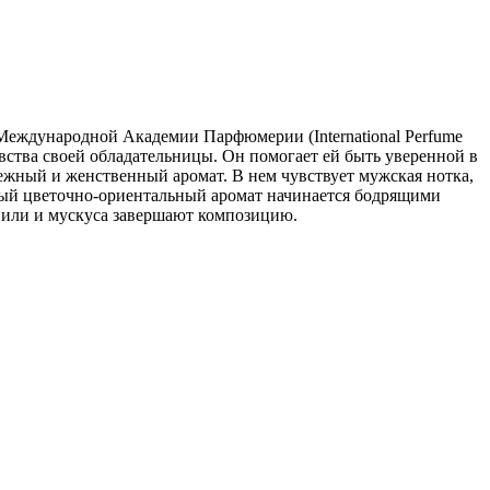
 Международной Академии Парфюмерии (International Perfume
вства своей обладательницы. Он помогает ей быть уверенной в
нежный и женственный аромат. В нем чувствует мужская нотка,
ный цветочно-ориентальный аромат начинается бодрящими
анили и мускуса завершают композицию.