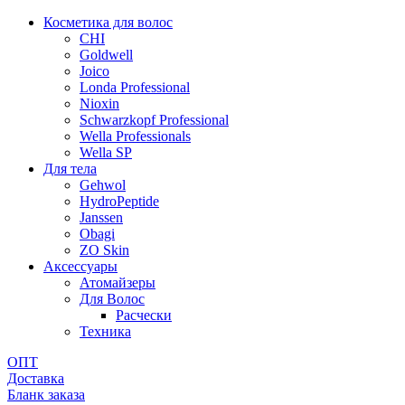
Косметика для волос
CHI
Goldwell
Joico
Londa Professional
Nioxin
Schwarzkopf Professional
Wella Professionals
Wella SP
Для тела
Gehwol
HydroPeptide
Janssen
Obagi
ZO Skin
Aксессуары
Атомайзеры
Для Волос
Расчески
Техника
ОПТ
Доставка
Бланк заказа