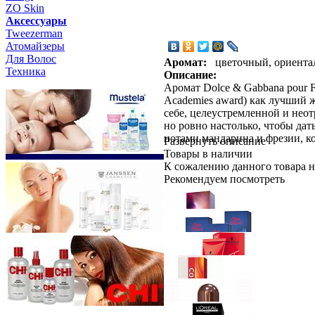
ZO Skin
Aксессуары
Tweezerman
Атомайзеры
Для Волос
Аромат:
цветочный, ориент
Техника
Описание:
Аромат Dolce & Gabbana pour 
Academies award) как лучший 
себе, целеустремленной и неот
но ровно настолько, чтобы да
нотами мандарина и фрезии, ко
Развернуть описание
Товары в наличии
К сожалению данного товара н
Рекомендуем посмотреть
Wella Professionals
Крем-краска 