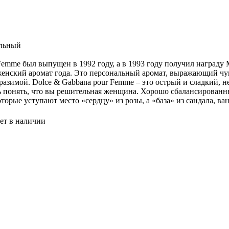
альный
Femme был выпущен в 1992 году, а в 1993 году получил награду
женский аромат года. Это персональный аромат, выражающий чу
разимой. Dolce & Gabbana pour Femme – это острый и сладкий, 
ть понять, что вы решительная женщина. Хорошо сбалансирован
торые уступают место «сердцу» из розы, а «база» из сандала, в
ет в наличии
Illumina Color