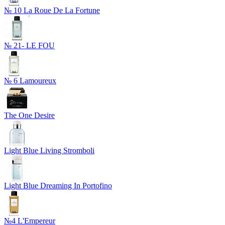
№ 10 La Roue De La Fortune
№ 21- LE FOU
№ 6 Lamoureux
The One Desire
Light Blue Living Stromboli
Light Blue Dreaming In Portofino
№4 L'Empereur