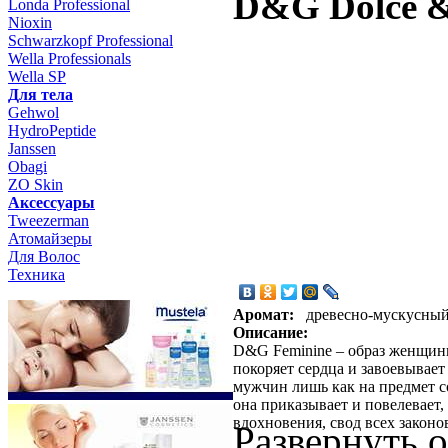
D&G Dolce &
Londa Professional
Nioxin
Schwarzkopf Professional
Wella Professionals
Wella SP
Для тела
Gehwol
HydroPeptide
Janssen
Obagi
ZO Skin
Aксессуары
Tweezerman
Атомайзеры
Для Волос
Техника
Аромат:
древесно-мускусный
Описание:
D&G Feminine – образ женщины
покоряет сердца и завоевывает
мужчин лишь как на предмет с
она приказывает и повелевает,
вдохновения, свод всех законо
Развернуть 