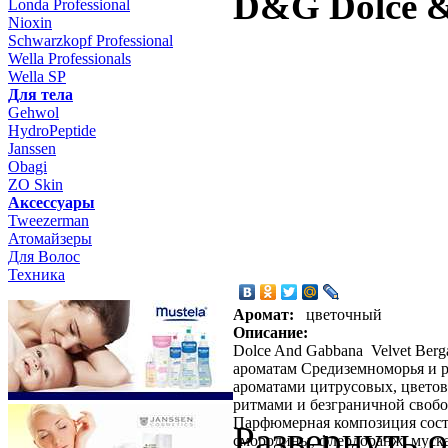
D&G Dolce &
Londa Professional
Nioxin
Schwarzkopf Professional
Wella Professionals
Wella SP
Для тела
Gehwol
HydroPeptide
Janssen
Obagi
ZO Skin
Aксессуары
Tweezerman
Атомайзеры
Для Волос
Техника
Аромат:
цветочный
Описание:
Dolce And Gabbana Velvet Berg
ароматам Средиземноморья и р
ароматами цитрусовых, цвето
ритмами и безграничной свобо
Парфюмерная композиция состо
Развернуть 
смородины, флердоранж, муска