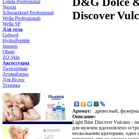
D&G Dolce &
Londa Professional
Nioxin
Discover Vul
Schwarzkopf Professional
Wella Professionals
Wella SP
Для тела
Gehwol
HydroPeptide
Janssen
Obagi
ZO Skin
Aксессуары
Tweezerman
Атомайзеры
Для Волос
Техника
Аромат:
древесный, фужерн
Описание:
Light Blue Discover Vulcano -
для мужчин вдохновлено остро
несколькими кратерами, один 
верившие, что он служил кузн