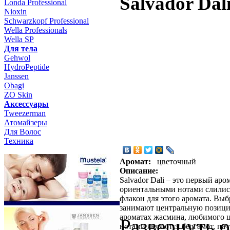
Salvador Dal
Londa Professional
Nioxin
Schwarzkopf Professional
Wella Professionals
Wella SP
Для тела
Gehwol
HydroPeptide
Janssen
Obagi
ZO Skin
Aксессуары
Tweezerman
Атомайзеры
Для Волос
Техника
Аромат:
цветочный
Описание:
Salvador Dali – это первый а
ориентальными нотами слились
флакон для этого аромата. Вы
занимают центральную позицию
ароматах жасмина, любимого ц
Развернуть 
нотами являются бергамот, пач