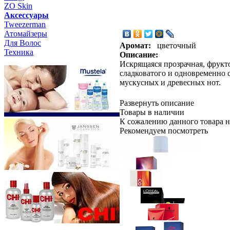
ZO Skin
Aксессуары
Tweezerman
Атомайзеры
Для Волос
Аромат:
цветочный
Техника
Описание:
Искрящаяся прозрачная, фрукто
сладковатого и одновременно
мускусных и древесных нот.
Развернуть описание
Товары в наличии
К сожалению данного товара н
Рекомендуем посмотреть
Schwarzkopf Professional
PROFE