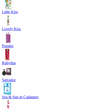
Little Kiss
Lovely Kiss
Purples
Rubylips
Salvador
Sea & Sun in Cadaques