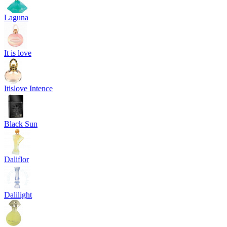
Laguna
It is love
Itislove Intence
Black Sun
Daliflor
Dalilight