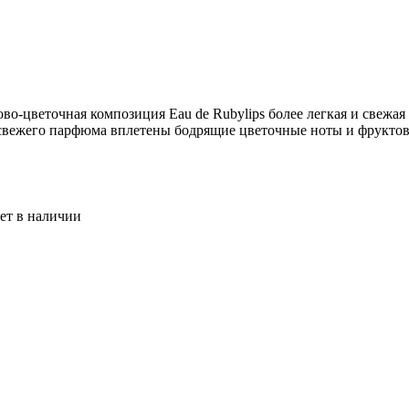
во-цветочная композиция Eau de Rubylips более легкая и свежая
 свежего парфюма вплетены бодрящие цветочные ноты и фрукто
ет в наличии
SSIONNELLE Laque Лак для укладки сверхсильной фиксации