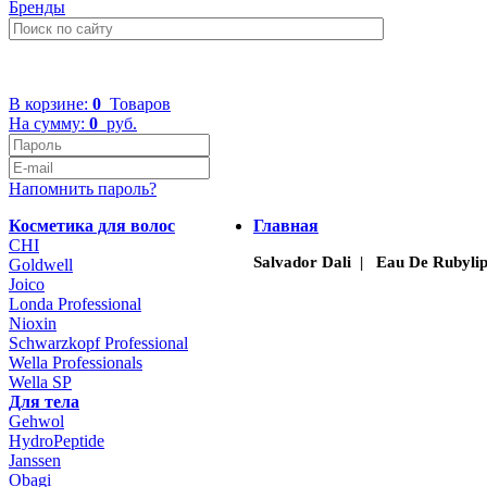
Бренды
+7 (499) 322-48-40
В корзине:
0
Товаров
На сумму:
0
руб.
Напомнить пароль?
Косметика для волос
Главная
CHI
Salvador Dali | Eau De Rubylip
Goldwell
Joico
Londa Professional
Nioxin
Schwarzkopf Professional
Wella Professionals
Wella SP
Для тела
Gehwol
HydroPeptide
Janssen
Obagi