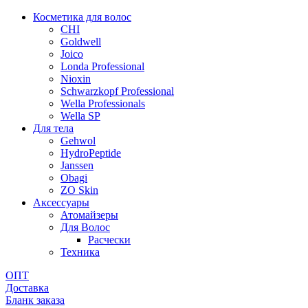
Косметика для волос
CHI
Goldwell
Joico
Londa Professional
Nioxin
Schwarzkopf Professional
Wella Professionals
Wella SP
Для тела
Gehwol
HydroPeptide
Janssen
Obagi
ZO Skin
Aксессуары
Атомайзеры
Для Волос
Расчески
Техника
ОПТ
Доставка
Бланк заказа