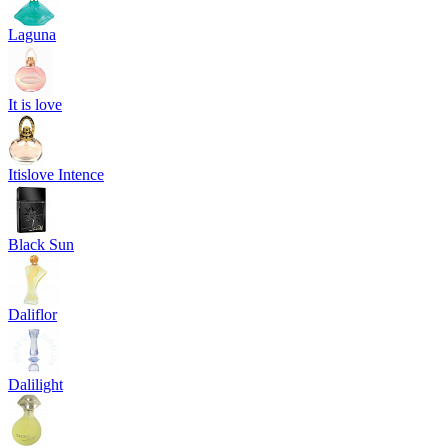
Laguna
It is love
Itislove Intence
Black Sun
Daliflor
Dalilight