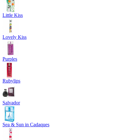
Little Kiss
Lovely Kiss
Purples
Rubylips
Salvador
Sea & Sun in Cadaques