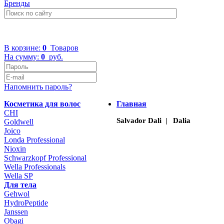
Бренды
+7 (499) 322-48-40
В корзине:
0
Товаров
На сумму:
0
руб.
Напомнить пароль?
Косметика для волос
Главная
CHI
Salvador Dali | Dalia
Goldwell
Joico
Londa Professional
Nioxin
Schwarzkopf Professional
Wella Professionals
Wella SP
Для тела
Gehwol
HydroPeptide
Janssen
Obagi