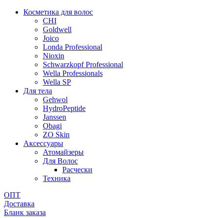
Косметика для волос
CHI
Goldwell
Joico
Londa Professional
Nioxin
Schwarzkopf Professional
Wella Professionals
Wella SP
Для тела
Gehwol
HydroPeptide
Janssen
Obagi
ZO Skin
Aксессуары
Атомайзеры
Для Волос
Расчески
Техника
ОПТ
Доставка
Бланк заказа