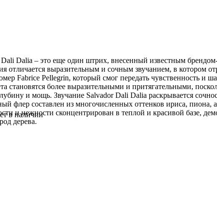
 Dali Dalia – это еще один штрих, внесенный известным брендо
я отличается выразительным и сочным звучанием, в котором отр
мер Fabrice Pellegrin, который смог передать чувственность и ш
ета становятся более выразительными и притягательными, поск
убину и мощь. Звучание Salvador Dali Dalia раскрывается сочн
ый флер составлен из многочисленных оттенков ириса, пиона, а
ти и нежности сконцентрирован в теплой и красивой базе, дем
ет в наличии
род дерева.
SSIONNELLE Laque Лак для укладки сверхсильной фиксации