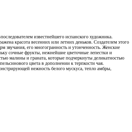
м-последователем известнейшего испанского художника.
ажена красота весенних или летних деньков. Создателем этого
арм звучания, его многогранность и утонченность. Женские
ольку сочные фрукты, нежнейшие цветочные лепестки и
остью малины и граната, которые подчеркнуты деликатностью
пельсинового цвета в дополнении к терпкости чая.
онстрирующей нежность белого мускуса, тепло амбры,