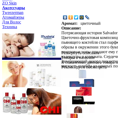
ZO Skin
Aксессуары
Tweezerman
Атомайзеры
Для Волос
Аромат:
цветочный
Техника
Описание:
Потрясающая история Salvador
Цветочно-фруктовая композици
пьянящего коктейля стал парфю
образы в окружении этого бук
шипровые ноты придают ему гл
Развернуть описание
календулы и кумквата. Сердечн
Товары в наличии
Завершающий аккорд пикантнос
К сожалению данного товара н
мягкость шлейфа из ценных по
Рекомендуем посмотреть
Schwarzkopf Professional
PROFE