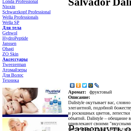
Salvador Dali
Londa Professional
Nioxin
Schwarzkopf Professional
Wella Professionals
Wella SP
Для тела
Gehwol
HydroPeptide
Janssen
Obagi
ZO Skin
Aксессуары
Tweezerman
Атомайзеры
Для Волос
Техника
Аромат:
фруктовый
Описание:
Dalistyle окутывает вас, словн
элегантной, подобной божеств
и роскошных цветов, лепестки
объятий. Dalistyle – обещание
привлекают своими "вкусными
Развернуть 
цветочном "сердце" белая гард