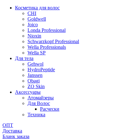
Косметика для волос
CHI
Goldwell
Joico
Londa Professional
Nioxin
Schwarzkopf Professional
Wella Professionals
Wella SP
Для тела
Gehwol
HydroPeptide
Janssen
Obagi
ZO Skin
Aксессуары
Атомайзеры
Для Волос
Расчески
Техника
ОПТ
Доставка
Бланк заказа