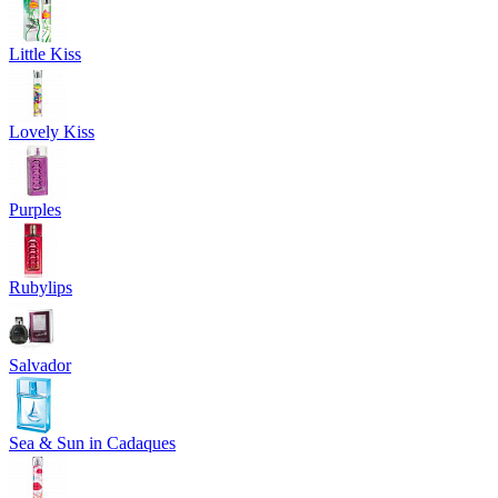
Little Kiss
Lovely Kiss
Purples
Rubylips
Salvador
Sea & Sun in Cadaques