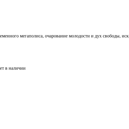
еменного мегаполиса, очарование молодости и дух свободы, искр
ет в наличии
Royal крем-краска для волос