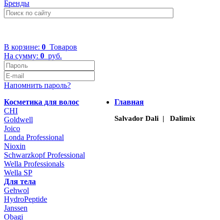
Бренды
+7 (499) 322-48-40
В корзине:
0
Товаров
На сумму:
0
руб.
Напомнить пароль?
Косметика для волос
Главная
CHI
Salvador Dali | Dalimix
Goldwell
Joico
Londa Professional
Nioxin
Schwarzkopf Professional
Wella Professionals
Wella SP
Для тела
Gehwol
HydroPeptide
Janssen
Obagi