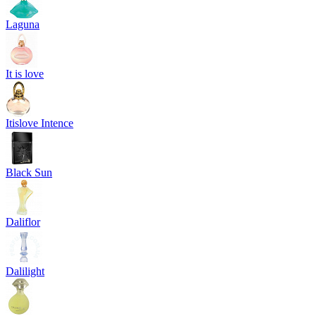
Laguna
It is love
Itislove Intence
Black Sun
Daliflor
Dalilight