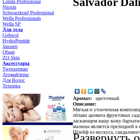
Salvador Dal
Londa Professional
Nioxin
Schwarzkopf Professional
Wella Professionals
Wella SP
Для тела
Gehwol
HydroPeptide
Janssen
Obagi
ZO Skin
Aксессуары
Tweezerman
Атомайзеры
Для Волос
Техника
Аромат:
цветочный
Описание:
Мягкая и утонченная композици
облако аромата фруктовых садо
ласкающем вашу кожу бархатис
малины является прелюдией к 
Шлейф из мускуса, сандаловог
Развернуть 