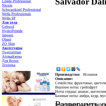
Salvador Dal
Londa Professional
Nioxin
Schwarzkopf Professional
Wella Professionals
Wella SP
Для тела
Gehwol
HydroPeptide
Janssen
Obagi
ZO Skin
Aксессуары
Tweezerman
Атомайзеры
Для Волос
Техника
Производство:
Испания
Описание:
Семейства: фруктовые, цветоч
Верхние ноты: грейпфрут
Ноты сердца: ананас, магнолия
Базовые ноты: амбра, кедр, му
Развернуть 
Рекомендации: Аромат наиболее