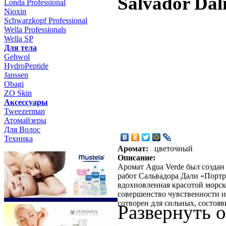
Salvador Dal
Londa Professional
Nioxin
Schwarzkopf Professional
Wella Professionals
Wella SP
Для тела
Gehwol
HydroPeptide
Janssen
Obagi
ZO Skin
Aксессуары
Tweezerman
Атомайзеры
Для Волос
Техника
Аромат:
цветочный
Описание:
Аромат Agua Verde был созда
работ Сальвадора Дали «Порт
вдохновленная красотой морск
совершенство чувственности и
сотворен для сильных, состоя
Развернуть 