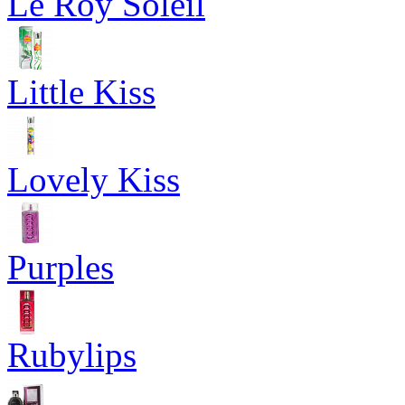
Le Roy Soleil
Little Kiss
Lovely Kiss
Purples
Rubylips