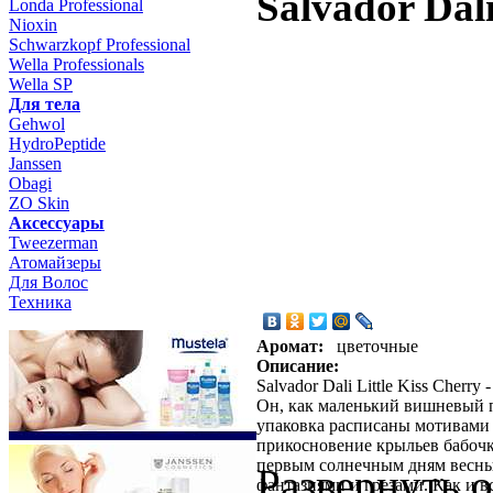
Salvador Dali
Londa Professional
Nioxin
Schwarzkopf Professional
Wella Professionals
Wella SP
Для тела
Gehwol
HydroPeptide
Janssen
Obagi
ZO Skin
Aксессуары
Tweezerman
Атомайзеры
Для Волос
Техника
Аромат:
цветочные
Описание:
Salvador Dali Little Kiss Che
Он, как маленький вишневый п
упаковка расписаны мотивами 
прикосновение крыльев бабочки
первым солнечным дням весны
Развернуть 
фантазиями и грезами. Как и вс