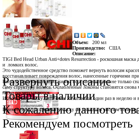
Объем:
200 мл
Производство:
США
Описание:
TIGI Bed Head Urban Anti+dotes Resurrection - роскошная мас
и ломких волос.
Это чудодейственное средство поможет вернуть волосам красо
восстанавливает повреждения волос, нанесенные горячими при
Развернуть описание
Волосы получают новую жизнь, восстанавливаясь не только сна
саму структуру волоса. Ослабленные локоны становятся снова
Товары в наличии
легко расчетсываются.
Используете маску Anti+dotes Resurrection один раз в неделю
К сожалению данного това
Применение: распределите маску по влажным чистым волосам, 
Рекомендуем посмотреть