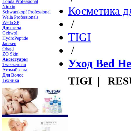
Londa Professional
Nioxin
Косметика д
Schwarzkopf Professional
Wella Professionals
/
Wella SP
Для тела
Gehwol
TIGI
HydroPeptide
Janssen
/
Obagi
ZO Skin
Aксессуары
Уход Bed H
Tweezerman
Атомайзеры
Для Волос
TIGI | RE
Техника