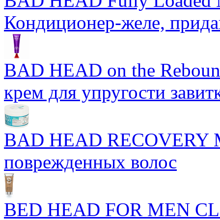
BAD HEAD Fully Loaded M
Кондиционер-желе, прид
BAD HEAD on the Rebound
крем для упругости завит
BAD HEAD RECOVERY M
поврежденных волос
BED HEAD FOR MEN CL