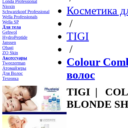
Londa Professional
Nioxin
Косметика д
Schwarzkopf Professional
Wella Professionals
/
Wella SP
Для тела
Gehwol
TIGI
HydroPeptide
Janssen
/
Obagi
ZO Skin
Aксессуары
Colour Com
Tweezerman
Атомайзеры
волос
Для Волос
Техника
TIGI | CO
BLONDE S