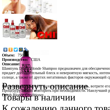
Объем:
750 мл
Производство:
США
Описание:
Шампунь Dumb Blonde Shampoo предназначен для обесцвеченн
придает дополнительный блеск и невероятную мягкость, интен
солнце, а также от других негативных факторов окружающей ср
Развернуть описание
Применение: Намочите волосы, нанесите шампунь, вотрите ег
Процедуру можно повторить при необходимости. Наилучший ре
Товары в наличии
Dumb Blonde Conditioner.
К сожалению данного това