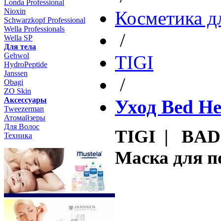
Londa Professional
Nioxin
Косметика д
Schwarzkopf Professional
Wella Professionals
/
Wella SP
Для тела
Gehwol
TIGI
HydroPeptide
Janssen
/
Obagi
ZO Skin
Aксессуары
Уход Bed H
Tweezerman
Атомайзеры
Для Волос
TIGI | BA
Техника
Маска для п