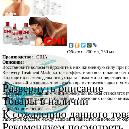
Объем:
200 мл, 750 мл
Производство:
США
Описание:
Восстановите волосы и вдохните в них жизненную силу при по
Recovery Treatment Mask, которая эффективно восстанавливает
Подходит для еженедельного ухода за ломкими и поврежденным
прядь влагой и защищает волосы во время термоукладки и хим
Развернуть описание
Благодаря увлажняющим мини-молекулам волосы становятся гл
Товары в наличии
Это незаменимое средство для волос, требующих особого внима
Способ применения:
К сожалению данного това
Разотрите средство между ладоней и нанесите на волосы от се
Рекомендуем посмотреть