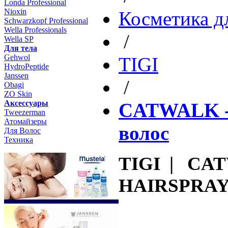
Londa Professional
Nioxin
Косметика д
Schwarzkopf Professional
Wella Professionals
/
Wella SP
Для тела
Gehwol
TIGI
HydroPeptide
Janssen
/
Obagi
ZO Skin
Aксессуары
CATWALK - 
Tweezerman
Атомайзеры
волос
Для Волос
Техника
TIGI | CA
HAIRSPRAY 