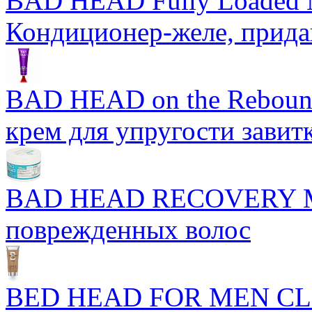
BAD HEAD Fully Loaded M
Кондиционер-желе, прид
BAD HEAD on the Rebound
крем для упругости завит
BAD HEAD RECOVERY M
поврежденных волос
BED HEAD FOR MEN CL