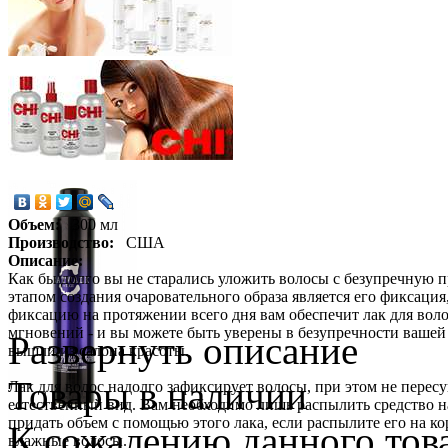
Объем:
300 мл
Производство:
США
Описание:
Как бы долго вы не старались уложить волосы с безупречную пр
этапом создания очаровательного образа является его фиксаци
фиксацию на протяжении всего дня вам обеспечит лак для волос 
мгновений - и вы можете быть уверены в безупречности вашей п
Развернуть описание
вышли из салона красоты.
Товары в наличии
Лак для волос надолго зафиксирует волосы, при этом не пересу
естественный вид. Вам необходимо лишь распылить средство на
придать объем с помощью этого лака, если распылите его на ко
К сожалению данного това
влажные волосы.