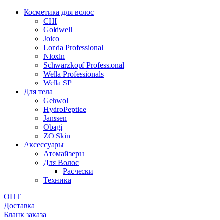
Косметика для волос
CHI
Goldwell
Joico
Londa Professional
Nioxin
Schwarzkopf Professional
Wella Professionals
Wella SP
Для тела
Gehwol
HydroPeptide
Janssen
Obagi
ZO Skin
Aксессуары
Атомайзеры
Для Волос
Расчески
Техника
ОПТ
Доставка
Бланк заказа