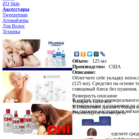
ZO Skin
Aксессуары
Tweezerman
Атомайзеры
Для Волос
Техника
Объем:
125 мл
Производство:
США
Описание:
Облегчите себе укладку непос
(125 мл). Средство на основе 
глянцевый блеск без пушения.
Развернуть описание
В состав этого универсальног
Товары в наличии
термоукладке и сохраняют их 
К сожалению данного товара н
вы сможете насладиться мягки
Рекомендуем посмотреть
Способ применения:
Равномерно распределите сред