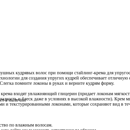
лушных кудрявых волос при помощи стайлинг-крема для упругости
технологии для создания упругих кудрей обеспечивает отличную
 Слегка помните локоны в руках и верните кудрям форму.
о крема входят увлажняющий глицерин (придает локонам мягкост
гладкость и блеск даже в условиях в высокой влажности). Крем
ет в наличии
ми и текстурированными локонами, которые сохраняют вид в тече
ство по влажным волосам.