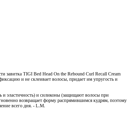
 завитка TIGI Bed Head On the Rebound Curl Recall Cream
 фиксацию и не склеивает волосы, придает им упругость и
ь и эластичность) и силиконы (защищают волосы при
 мгновенно возвращает форму распрямившимся кудрям, поэтому
ние всего дня. - L.M.