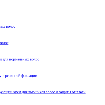
ых волос
волос
ля нормальных волос
персильной фиксации
й крем для вьющихся волос и защиты от влаги