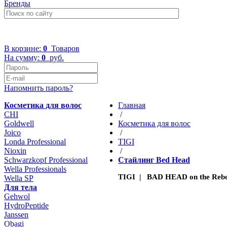
Бренды
+7 (499) 322-48-40
В корзине:
0
Товаров
На сумму:
0
руб.
Напомнить пароль?
Косметика для волос
Главная
CHI
/
Goldwell
Косметика для волос
Joico
/
Londa Professional
TIGI
Nioxin
/
Schwarzkopf Professional
Стайлинг Bed Head
Wella Professionals
TIGI | BAD HEAD on the Rebou
Wella SP
Для тела
Gehwol
HydroPeptide
Janssen
Obagi