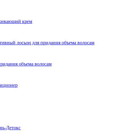
живающий крем
ый лосьон для придания объема волосам
дания объема волосам
иционер
ь-Детокс