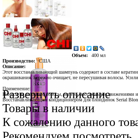
Объем:
400 мл
Производство:
США
Описание:
Этот восстанавливающий шампунь содержит в составе кератин
окрашивания. Бережно очищает, не пересушивая волосы. Усилив
Применение:
Развернуть описание
Нанеси на влажные волосы, вспень массажными движениями и с
Восстанавливающим кондиционером для блондинок Serial Blo
Товары в наличии
К сожалению данного това
Рекомендуем посмотреть