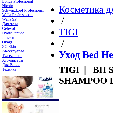
Londa Professional
Nioxin
Косметика д
Schwarzkopf Professional
Wella Professionals
/
Wella SP
Для тела
Gehwol
TIGI
HydroPeptide
Janssen
/
Obagi
ZO Skin
Aксессуары
Уход Bed H
Tweezerman
Атомайзеры
Для Волос
TIGI | BH
Техника
SHAMPOO Ш