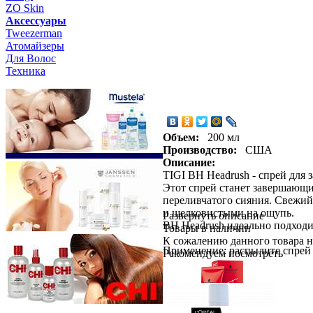
ZO Skin
Aксессуары
Tweezerman
Атомайзеры
Для Волос
Техника
Объем:
200 мл
Производство:
США
Описание:
TIGI BH Headrush - спрей для
Этот спрей станет завершающи
переливчатого сияния. Свежий
и шелковистыми на ощупь.
Развернуть описание
BH Headrush идеально подходи
Товары в наличии
К сожалению данного товара н
Применение: распылите спрей 
Рекомендуем посмотреть
волосы.