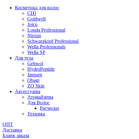
Косметика для волос
CHI
Goldwell
Joico
Londa Professional
Nioxin
Schwarzkopf Professional
Wella Professionals
Wella SP
Для тела
Gehwol
HydroPeptide
Janssen
Obagi
ZO Skin
Aксессуары
Атомайзеры
Для Волос
Расчески
Техника
ОПТ
Доставка
Бланк заказа