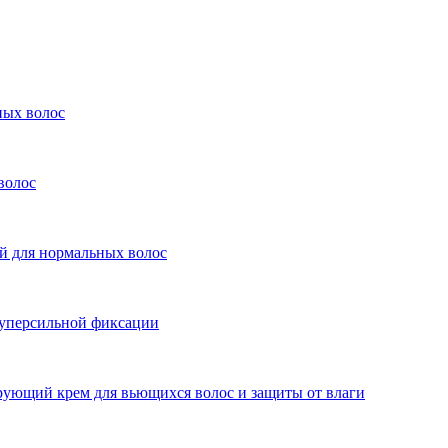
ых волос
волос
ля нормальных волос
персильной фиксации
й крем для вьющихся волос и защиты от влаги