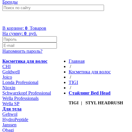
Бренды
+7 (499) 322-48-40
В корзине:
0
Товаров
На сумму:
0
руб.
Напомнить пароль?
Косметика для волос
Главная
CHI
/
Goldwell
Косметика для волос
Joico
/
Londa Professional
TIGI
Nioxin
/
Schwarzkopf Professional
Стайлинг Bed Head
Wella Professionals
TIGI | STYL HEADRUSH
Wella SP
Для тела
Gehwol
HydroPeptide
Janssen
Obagi