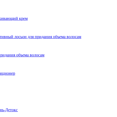
живающий крем
ый лосьон для придания объема волосам
дания объема волосам
иционер
ь-Детокс